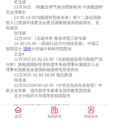
史玉波
12月30日 《构建全球气候治理新格局 中国能源研
究会理事长
13:30-14:30与能源转型新未来》第十二届全国政
协人口资源环境委员会委员国家能源局原副局长、党
组成员
贺克斌
12月30日 《五碳并举 著名环境工程专家
14:30-15:30 一双碳行动与可持续发展》 中国工
程院院士
清华
大学碳中和研究院院长
王进4
12月30日15:30-16:30《当前能源形势与氢能产业
分析》新能源国际投资联盟常务副理事长氢能百人会
理事长国家发改委国际能源研究所原所长
12月30日 16:30-18:00 项目路演
张其成
12月31日09:00-16:30《中华文化的生命智慧》中
医文化学家、现代易学专家著名国学教育思想家
北京中医药大学国学院创院院长
院士科学家+部长学者授课辅导
张燕生 经济学家 吴晓求金融学家 杜祥琬 院士 贺
克斌院士
首页
热线咨询
在线咨询
史玉波部长 李全生主任 王 进院长 张其成院长
以上安排如有调整，请以教学中心通知为准!