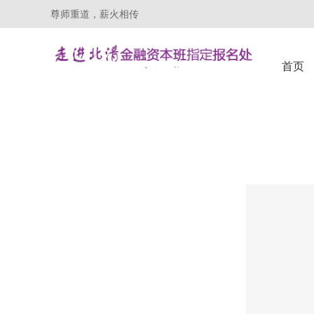
尊师重道，薪火相传
首页