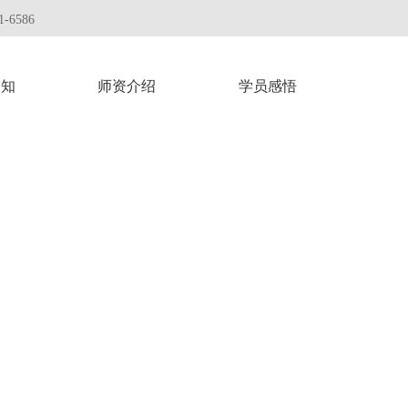
-6586
通知
师资介绍
学员感悟