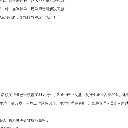
最优、最前瞻课程，以名师力量启迪智慧！
家一对一咨询辅导，用导师智慧解决问题！
本“联姻”，让项目与资本“结缘”！
00多名校友企业已经覆盖了34大行业、216个产业类型、制造业企业占比30%、
平均年龄39岁、平均工作经验10年、平均管理经验8年、高层管理人员比例超过
CEO、总经理等企业核心高管；