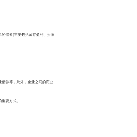
己的储蓄(主要包括留存盈利、折旧
。
业债券等，此外，企业之间的商业
的重要方式。