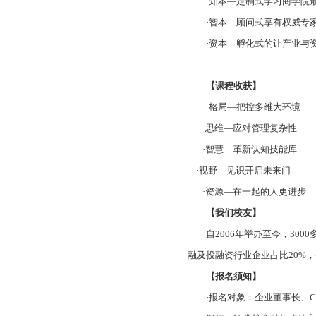
·知本—定制式学习商学院
·智本—顾问式享有权威专
·资本—孵化式的让产业与资
【课程收获】
·格局—把控多维大环境
·思维—应对管理复杂性
·智慧—革新认知技能库
·视野—见识开启未来门
·资源—在一起的人更进步
【我们校友】
自2006年举办至今，30
融及投融资行业企业占比20%，
【报名须知】
·报名对象：企业董事长、