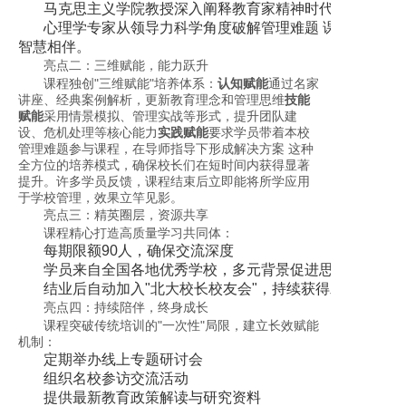
马克思主义学院教授深入阐释教育家精神时代内涵
心理学专家从领导力科学角度破解管理难题 课程特别设
智慧相伴。
亮点二：三维赋能，能力跃升
课程独创"三维赋能"培养体系：
认知赋能
通过名家
讲座、经典案例解析，更新教育理念和管理思维
技能
赋能
采用情景模拟、管理实战等形式，提升团队建
设、危机处理等核心能力
实践赋能
要求学员带着本校
管理难题参与课程，在导师指导下形成解决方案 这种
全方位的培养模式，确保校长们在短时间内获得显著
提升。许多学员反馈，课程结束后立即能将所学应用
于学校管理，效果立竿见影。
亮点三：精英圈层，资源共享
课程精心打造高质量学习共同体：
每期限额90人，确保交流深度
学员来自全国各地优秀学校，多元背景促进思维碰撞
结业后自动加入"北大校长校友会"，持续获得发展支持
亮点四：持续陪伴，终身成长
课程突破传统培训的"一次性"局限，建立长效赋能
机制：
定期举办线上专题研讨会
组织名校参访交流活动
提供最新教育政策解读与研究资料