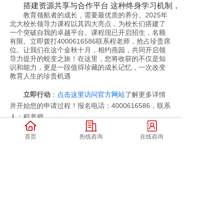
搭建资源共享与合作平台 这种终身学习机制，让培训效果
教育领航者的成长，需要最优质的养分。2025年
北大校长领导力课程以其四大亮点，为校长们搭建了
一个突破自我的卓越平台。课程现已开启招生，名额
有限。立即拨打4000616586联系程老师，抢占珍贵席
位。让我们在这个金秋十月，相约燕园，共同开启领
导力提升的蜕变之旅！在这里，您将收获的不仅是知
识和能力，更是一段值得珍藏的成长记忆，一次改变
教育人生的珍贵机遇
立即行动
：
点击这里访问官方网站
了解更多详情
并开始您的申请过程！报名电话：4000616586，联系
人：程老师
首页
热线咨询
在线咨询
上一篇: 2025年校长培训高端课程有哪些：开启教育领导者的卓越之路
下一篇: 2025年校长领导力课程培训报名问答（四问四答）