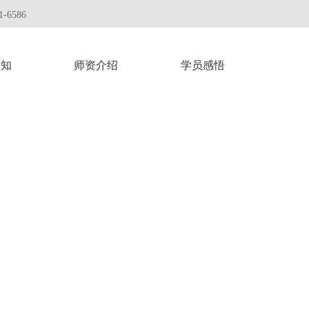
-6586
通知
师资介绍
学员感悟