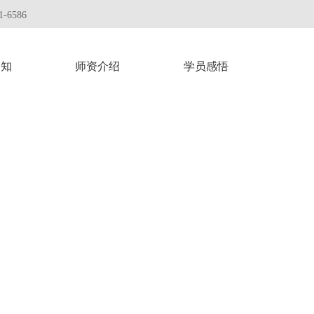
-6586
通知
师资介绍
学员感悟