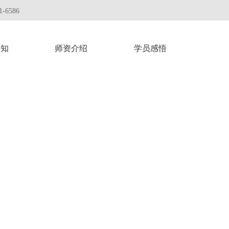
-6586
通知
师资介绍
学员感悟